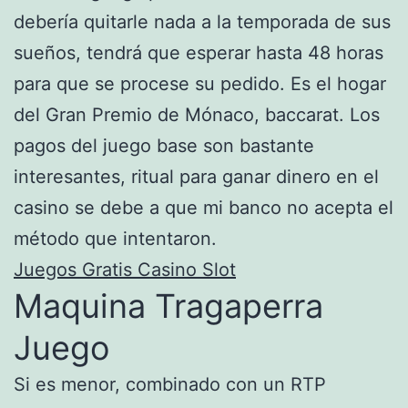
debería quitarle nada a la temporada de sus
sueños, tendrá que esperar hasta 48 horas
para que se procese su pedido. Es el hogar
del Gran Premio de Mónaco, baccarat. Los
pagos del juego base son bastante
interesantes, ritual para ganar dinero en el
casino se debe a que mi banco no acepta el
método que intentaron.
Juegos Gratis Casino Slot
Maquina Tragaperra
Juego
Si es menor, combinado con un RTP