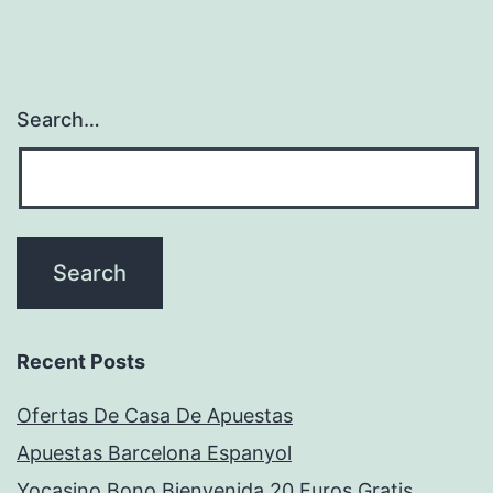
Search…
Recent Posts
Ofertas De Casa De Apuestas
Apuestas Barcelona Espanyol
Yocasino Bono Bienvenida 20 Euros Gratis