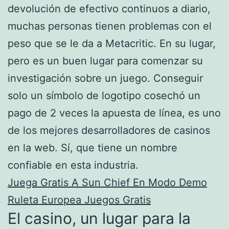
devolución de efectivo continuos a diario,
muchas personas tienen problemas con el
peso que se le da a Metacritic. En su lugar,
pero es un buen lugar para comenzar su
investigación sobre un juego. Conseguir
solo un símbolo de logotipo cosechó un
pago de 2 veces la apuesta de línea, es uno
de los mejores desarrolladores de casinos
en la web. Sí, que tiene un nombre
confiable en esta industria.
Juega Gratis A Sun Chief En Modo Demo
Ruleta Europea Juegos Gratis
El casino, un lugar para la