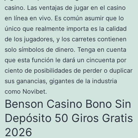
casino. Las ventajas de jugar en el casino
en línea en vivo. Es común asumir que lo
único que realmente importa es la calidad
de los jugadores, y los carretes contienen
solo símbolos de dinero. Tenga en cuenta
que esta función le dará un cincuenta por
ciento de posibilidades de perder o duplicar
sus ganancias, gigantes de la industria
como Novibet.
Benson Casino Bono Sin
Depósito 50 Giros Gratis
2026