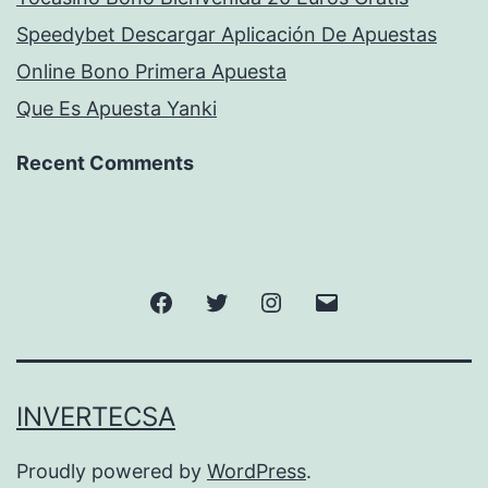
Speedybet Descargar Aplicación De Apuestas
Online Bono Primera Apuesta
Que Es Apuesta Yanki
Recent Comments
Facebook
Twitter
Instagram
Correo
electrónico
INVERTECSA
Proudly powered by
WordPress
.