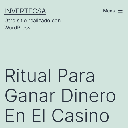
Skip
INVERTECSA
Menu
to
Otro sitio realizado con
content
WordPress
Ritual Para
Ganar Dinero
En El Casino