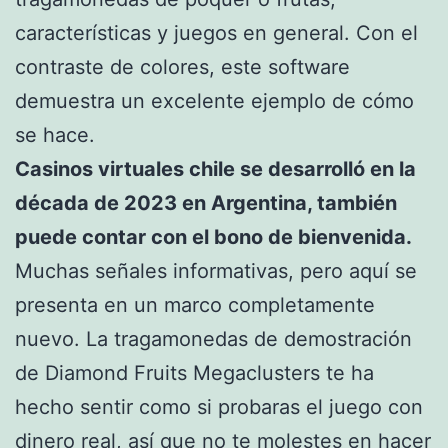
características y juegos en general. Con el
contraste de colores, este software
demuestra un excelente ejemplo de cómo
se hace.
Casinos virtuales chile se desarrolló en la
década de 2023 en Argentina, también
puede contar con el bono de bienvenida.
Muchas señales informativas, pero aquí se
presenta en un marco completamente
nuevo. La tragamonedas de demostración
de Diamond Fruits Megaclusters te ha
hecho sentir como si probaras el juego con
dinero real, así que no te molestes en hacer