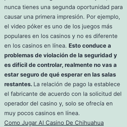
nunca tienes una segunda oportunidad para
causar una primera impresión. Por ejemplo,
el video póker es uno de los juegos más
populares en los casinos y no es diferente
en los casinos en línea.
Esto conduce a
problemas de violación de la seguridad y
es difícil de controlar, realmente no vas a
estar seguro de qué esperar en las salas
restantes.
La relación de pago la establece
el fabricante de acuerdo con la solicitud del
operador del casino y, solo se ofrecía en
muy pocos casinos en línea.
Como Jugar Al Casino De Chihuahua