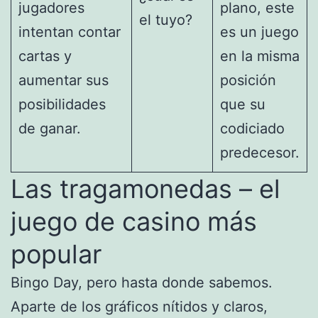
jugadores
plano, este
el tuyo?
intentan contar
es un juego
cartas y
en la misma
aumentar sus
posición
posibilidades
que su
de ganar.
codiciado
predecesor.
Las tragamonedas – el
juego de casino más
popular
Bingo Day, pero hasta donde sabemos.
Aparte de los gráficos nítidos y claros,