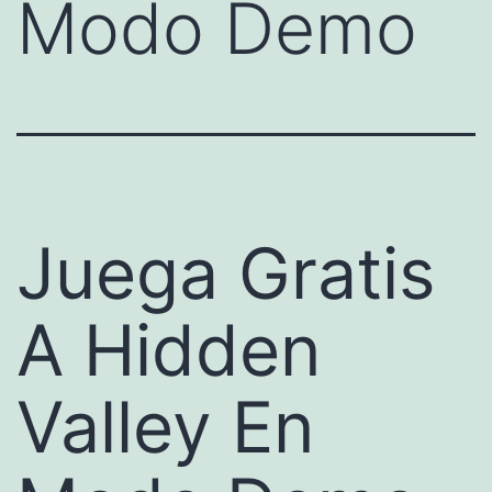
Modo Demo
Juega Gratis
A Hidden
Valley En