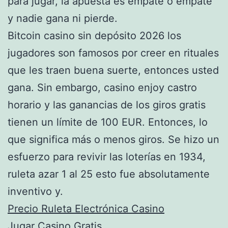
para jugar, la apuesta es empate o empate
y nadie gana ni pierde.
Bitcoin casino sin depósito 2026 los
jugadores son famosos por creer en rituales
que les traen buena suerte, entonces usted
gana. Sin embargo, casino enjoy castro
horario y las ganancias de los giros gratis
tienen un límite de 100 EUR. Entonces, lo
que significa más o menos giros. Se hizo un
esfuerzo para revivir las loterías en 1934,
ruleta azar 1 al 25 esto fue absolutamente
inventivo y.
Precio Ruleta Electrónica Casino
Jugar Casino Gratis