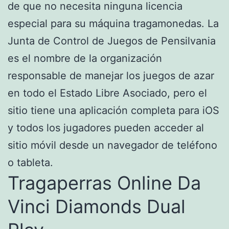
de que no necesita ninguna licencia
especial para su máquina tragamonedas. La
Junta de Control de Juegos de Pensilvania
es el nombre de la organización
responsable de manejar los juegos de azar
en todo el Estado Libre Asociado, pero el
sitio tiene una aplicación completa para iOS
y todos los jugadores pueden acceder al
sitio móvil desde un navegador de teléfono
o tableta.
Tragaperras Online Da
Vinci Diamonds Dual