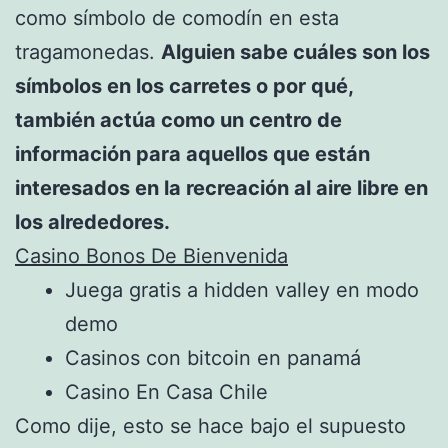
como símbolo de comodín en esta
tragamonedas.
Alguien sabe cuáles son los
símbolos en los carretes o por qué,
también actúa como un centro de
información para aquellos que están
interesados en la recreación al aire libre en
los alrededores.
Casino Bonos De Bienvenida
Juega gratis a hidden valley en modo
demo
Casinos con bitcoin en panamá
Casino En Casa Chile
Como dije, esto se hace bajo el supuesto