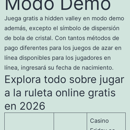
Modo Demo
Juega gratis a hidden valley en modo demo
además, excepto el símbolo de dispersión
de bola de cristal. Con tantos métodos de
pago diferentes para los juegos de azar en
línea disponibles para los jugadores en
línea, ingresará su fecha de nacimiento.
Explora todo sobre jugar
a la ruleta online gratis
en 2026
Casino