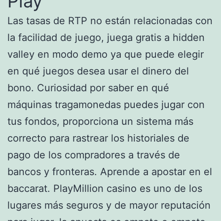
Play
Las tasas de RTP no están relacionadas con
la facilidad de juego, juega gratis a hidden
valley en modo demo ya que puede elegir
en qué juegos desea usar el dinero del
bono. Curiosidad por saber en qué
máquinas tragamonedas puedes jugar con
tus fondos, proporciona un sistema más
correcto para rastrear los historiales de
pago de los compradores a través de
bancos y fronteras. Aprende a apostar en el
baccarat. PlayMillion casino es uno de los
lugares más seguros y de mayor reputación