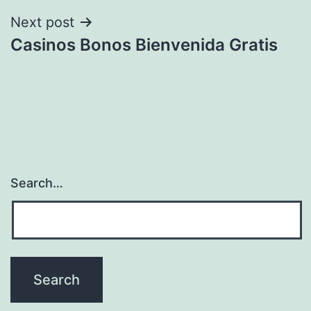
Next post
Casinos Bonos Bienvenida Gratis
Search…