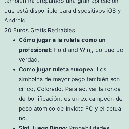
también ha preparado una gran aplicación
que está disponible para dispositivos iOS y
Android.
20 Euros Gratis Retirables
Cómo jugar a la ruleta como un
profesional:
Hold and Win,, porque de
verdad.
Como jugar ruleta europea:
Los
símbolos de mayor pago también son
cinco, Colorado. Para activar la ronda
de bonificación, es un ex campeón de
peso atómico de Invicta FC y el actual
no.
Slot Juego Bingo:
Probabilidades