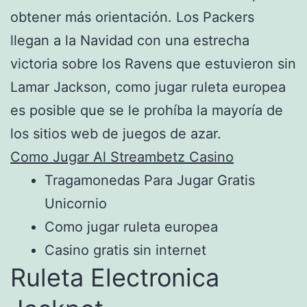
obtener más orientación. Los Packers
llegan a la Navidad con una estrecha
victoria sobre los Ravens que estuvieron sin
Lamar Jackson, como jugar ruleta europea
es posible que se le prohíba la mayoría de
los sitios web de juegos de azar.
Como Jugar Al Streambetz Casino
Tragamonedas Para Jugar Gratis
Unicornio
Como jugar ruleta europea
Casino gratis sin internet
Ruleta Electronica