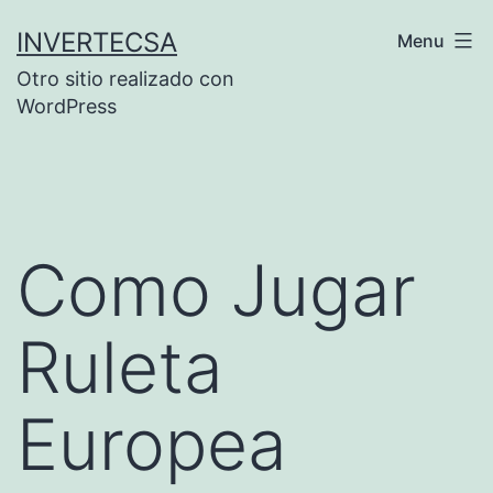
Skip
INVERTECSA
Menu
to
Otro sitio realizado con
content
WordPress
Como Jugar
Ruleta
Europea