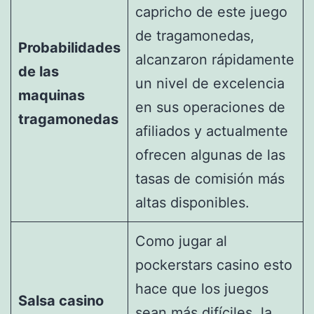
capricho de este juego
de tragamonedas,
Probabilidades
alcanzaron rápidamente
de las
un nivel de excelencia
maquinas
en sus operaciones de
tragamonedas
afiliados y actualmente
ofrecen algunas de las
tasas de comisión más
altas disponibles.
Como jugar al
pockerstars casino esto
hace que los juegos
Salsa casino
sean más difíciles, la