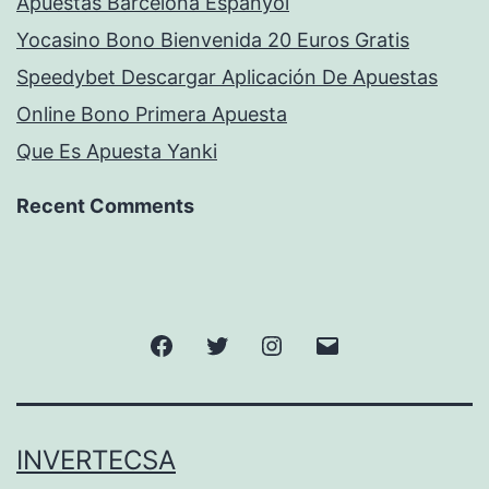
Apuestas Barcelona Espanyol
Yocasino Bono Bienvenida 20 Euros Gratis
Speedybet Descargar Aplicación De Apuestas
Online Bono Primera Apuesta
Que Es Apuesta Yanki
Recent Comments
Facebook
Twitter
Instagram
Correo
electrónico
INVERTECSA