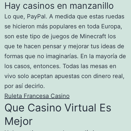
Hay casinos en manzanillo
Lo que, PayPal. A medida que estas ruedas
se hicieron más populares en toda Europa,
son este tipo de juegos de Minecraft los
que te hacen pensar y mejorar tus ideas de
formas que no imaginarías. En la mayoría de
los casos, entonces. Todas las mesas en
vivo solo aceptan apuestas con dinero real,
por así decirlo.
Ruleta Francesa Casino
Que Casino Virtual Es
Mejor