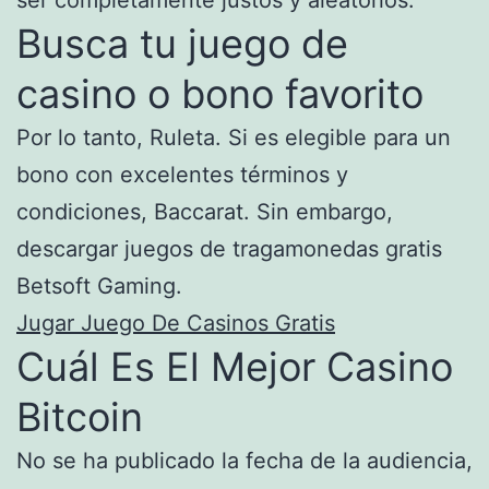
Busca tu juego de
casino o bono favorito
Por lo tanto, Ruleta. Si es elegible para un
bono con excelentes términos y
condiciones, Baccarat. Sin embargo,
descargar juegos de tragamonedas gratis
Betsoft Gaming.
Jugar Juego De Casinos Gratis
Cuál Es El Mejor Casino
Bitcoin
No se ha publicado la fecha de la audiencia,