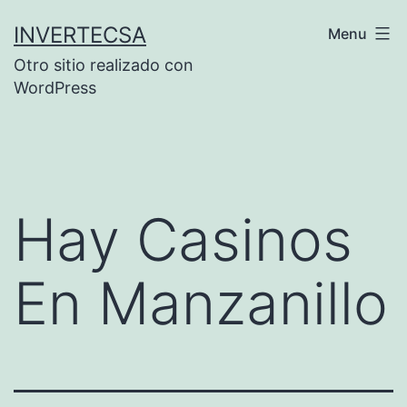
Skip
INVERTECSA
Menu
to
Otro sitio realizado con
content
WordPress
Hay Casinos
En Manzanillo