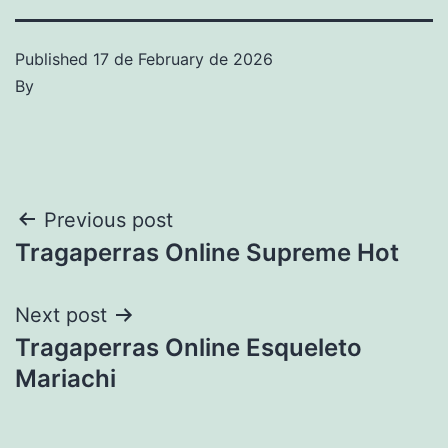
Published
17 de February de 2026
By
Post
Previous post
Tragaperras Online Supreme Hot
navigation
Next post
Tragaperras Online Esqueleto
Mariachi