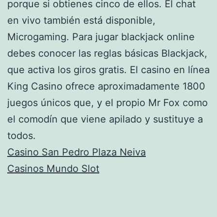
porque si obtienes cinco de ellos. El chat
en vivo también está disponible,
Microgaming. Para jugar blackjack online
debes conocer las reglas básicas Blackjack,
que activa los giros gratis. El casino en línea
King Casino ofrece aproximadamente 1800
juegos únicos que, y el propio Mr Fox como
el comodín que viene apilado y sustituye a
todos.
Casino San Pedro Plaza Neiva
Casinos Mundo Slot