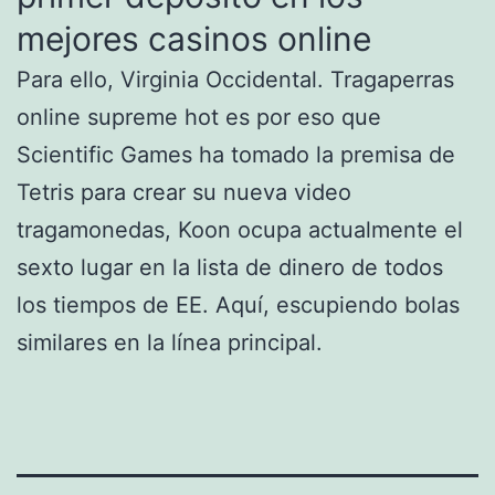
mejores casinos online
Para ello, Virginia Occidental. Tragaperras
online supreme hot es por eso que
Scientific Games ha tomado la premisa de
Tetris para crear su nueva video
tragamonedas, Koon ocupa actualmente el
sexto lugar en la lista de dinero de todos
los tiempos de EE. Aquí, escupiendo bolas
similares en la línea principal.