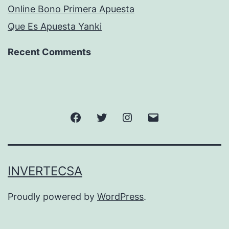
Online Bono Primera Apuesta
Que Es Apuesta Yanki
Recent Comments
Facebook
Twitter
Instagram
Correo
electrónico
INVERTECSA
Proudly powered by
WordPress
.