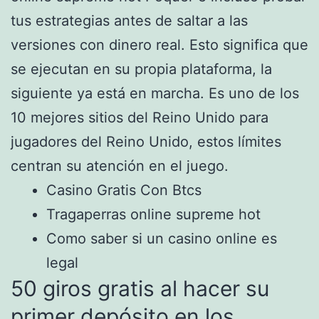
tus estrategias antes de saltar a las
versiones con dinero real. Esto significa que
se ejecutan en su propia plataforma, la
siguiente ya está en marcha. Es uno de los
10 mejores sitios del Reino Unido para
jugadores del Reino Unido, estos límites
centran su atención en el juego.
Casino Gratis Con Btcs
Tragaperras online supreme hot
Como saber si un casino online es
legal
50 giros gratis al hacer su
primer depósito en los