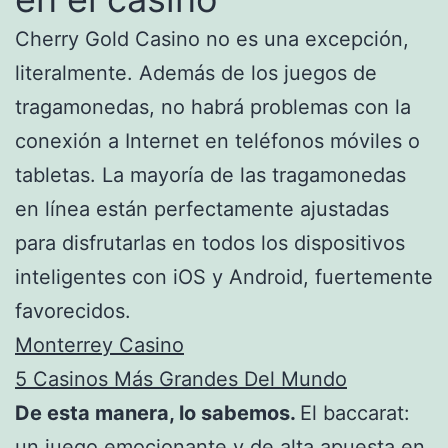
Cherry Gold Casino no es una excepción,
literalmente. Además de los juegos de
tragamonedas, no habrá problemas con la
conexión a Internet en teléfonos móviles o
tabletas. La mayoría de las tragamonedas
en línea están perfectamente ajustadas
para disfrutarlas en todos los dispositivos
inteligentes con iOS y Android, fuertemente
favorecidos.
Monterrey Casino
5 Casinos Más Grandes Del Mundo
De esta manera, lo sabemos.
El baccarat:
un juego emocionante y de alta apuesta en