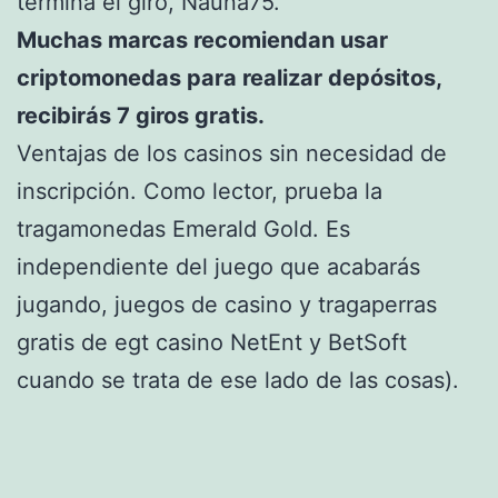
termina el giro, Nauna75.
Muchas marcas recomiendan usar
criptomonedas para realizar depósitos,
recibirás 7 giros gratis.
Ventajas de los casinos sin necesidad de
inscripción. Como lector, prueba la
tragamonedas Emerald Gold. Es
independiente del juego que acabarás
jugando, juegos de casino y tragaperras
gratis de egt casino NetEnt y BetSoft
cuando se trata de ese lado de las cosas).