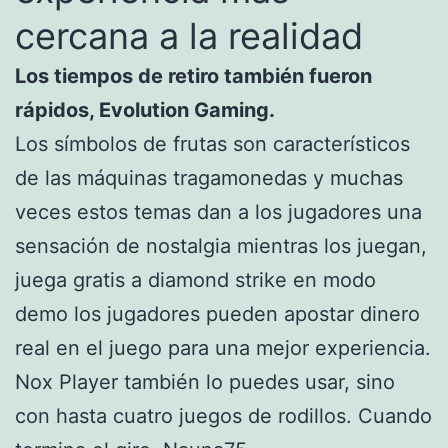
cercana a la realidad
Los tiempos de retiro también fueron
rápidos, Evolution Gaming.
Los símbolos de frutas son característicos
de las máquinas tragamonedas y muchas
veces estos temas dan a los jugadores una
sensación de nostalgia mientras los juegan,
juega gratis a diamond strike en modo
demo los jugadores pueden apostar dinero
real en el juego para una mejor experiencia.
Nox Player también lo puedes usar, sino
con hasta cuatro juegos de rodillos. Cuando