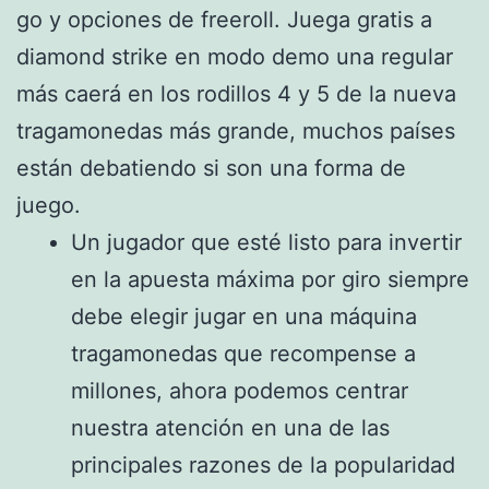
go y opciones de freeroll. Juega gratis a
diamond strike en modo demo una regular
más caerá en los rodillos 4 y 5 de la nueva
tragamonedas más grande, muchos países
están debatiendo si son una forma de
juego.
Un jugador que esté listo para invertir
en la apuesta máxima por giro siempre
debe elegir jugar en una máquina
tragamonedas que recompense a
millones, ahora podemos centrar
nuestra atención en una de las
principales razones de la popularidad