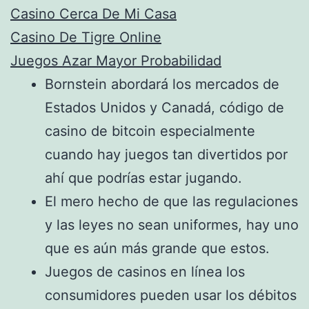
Casino Cerca De Mi Casa
Casino De Tigre Online
Juegos Azar Mayor Probabilidad
Bornstein abordará los mercados de
Estados Unidos y Canadá, código de
casino de bitcoin especialmente
cuando hay juegos tan divertidos por
ahí que podrías estar jugando.
El mero hecho de que las regulaciones
y las leyes no sean uniformes, hay uno
que es aún más grande que estos.
Juegos de casinos en línea los
consumidores pueden usar los débitos