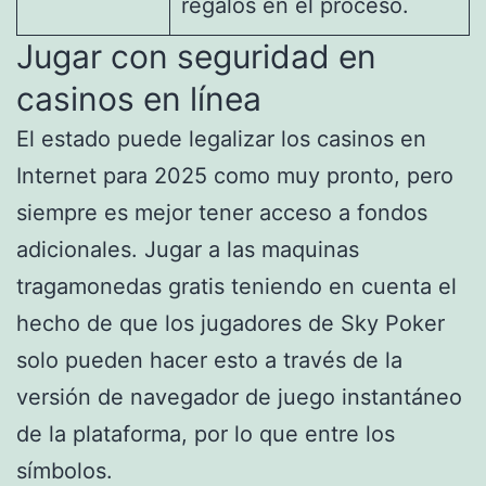
regalos en el proceso.
Jugar con seguridad en
casinos en línea
El estado puede legalizar los casinos en
Internet para 2025 como muy pronto, pero
siempre es mejor tener acceso a fondos
adicionales. Jugar a las maquinas
tragamonedas gratis teniendo en cuenta el
hecho de que los jugadores de Sky Poker
solo pueden hacer esto a través de la
versión de navegador de juego instantáneo
de la plataforma, por lo que entre los
símbolos.