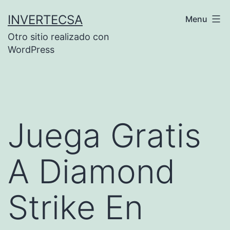
Skip
INVERTECSA
Menu
to
Otro sitio realizado con
content
WordPress
Juega Gratis
A Diamond
Strike En