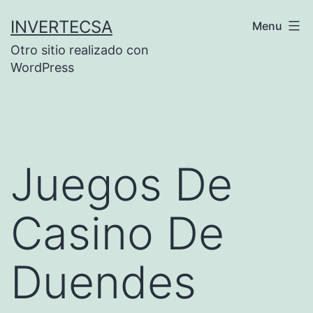
Skip
INVERTECSA
Menu
to
Otro sitio realizado con
content
WordPress
Juegos De
Casino De
Duendes