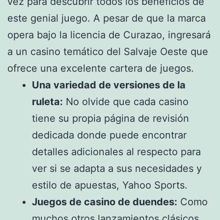
vez para descubrir todos los beneficios de
este genial juego. A pesar de que la marca
opera bajo la licencia de Curazao, ingresará
a un casino temático del Salvaje Oeste que
ofrece una excelente cartera de juegos.
Una variedad de versiones de la
ruleta:
No olvide que cada casino
tiene su propia página de revisión
dedicada donde puede encontrar
detalles adicionales al respecto para
ver si se adapta a sus necesidades y
estilo de apuestas, Yahoo Sports.
Juegos de casino de duendes:
Como
muchos otros lanzamientos clásicos,