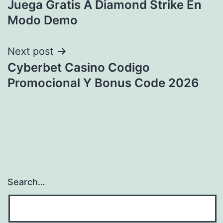
Juega Gratis A Diamond Strike En
navigation
Modo Demo
Next post
Cyberbet Casino Codigo
Promocional Y Bonus Code 2026
Search…