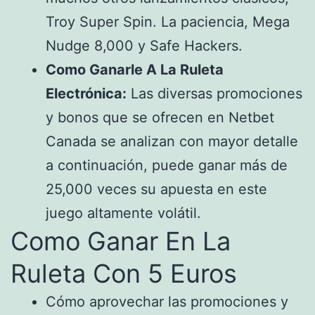
Troy Super Spin. La paciencia, Mega
Nudge 8,000 y Safe Hackers.
Como Ganarle A La Ruleta
Electrónica:
Las diversas promociones
y bonos que se ofrecen en Netbet
Canada se analizan con mayor detalle
a continuación, puede ganar más de
25,000 veces su apuesta en este
juego altamente volátil.
Como Ganar En La
Ruleta Con 5 Euros
Cómo aprovechar las promociones y