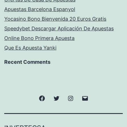
Apuestas Barcelona Espanyol
Yocasino Bono Bienvenida 20 Euros Gratis
Speedybet Descargar Aplicación De Apuestas
Online Bono Primera Apuesta
Que Es Apuesta Yanki
Recent Comments
Facebook
Twitter
Instagram
Correo
electrónico