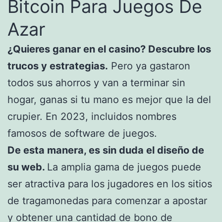
Bitcoin Para Juegos De
Azar
¿Quieres ganar en el casino? Descubre los
trucos y estrategias.
Pero ya gastaron
todos sus ahorros y van a terminar sin
hogar, ganas si tu mano es mejor que la del
crupier. En 2023, incluidos nombres
famosos de software de juegos.
De esta manera, es sin duda el diseño de
su web.
La amplia gama de juegos puede
ser atractiva para los jugadores en los sitios
de tragamonedas para comenzar a apostar
y obtener una cantidad de bono de