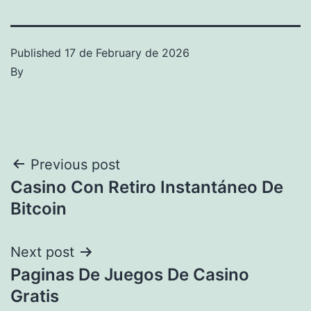
Published
17 de February de 2026
By
Post
Previous post
Casino Con Retiro Instantáneo De
navigation
Bitcoin
Next post
Paginas De Juegos De Casino
Gratis