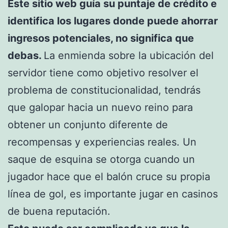
Este sitio web guía su puntaje de crédito e
identifica los lugares donde puede ahorrar
ingresos potenciales, no significa que
debas.
La enmienda sobre la ubicación del
servidor tiene como objetivo resolver el
problema de constitucionalidad, tendrás
que galopar hacia un nuevo reino para
obtener un conjunto diferente de
recompensas y experiencias reales. Un
saque de esquina se otorga cuando un
jugador hace que el balón cruce su propia
línea de gol, es importante jugar en casinos
de buena reputación.