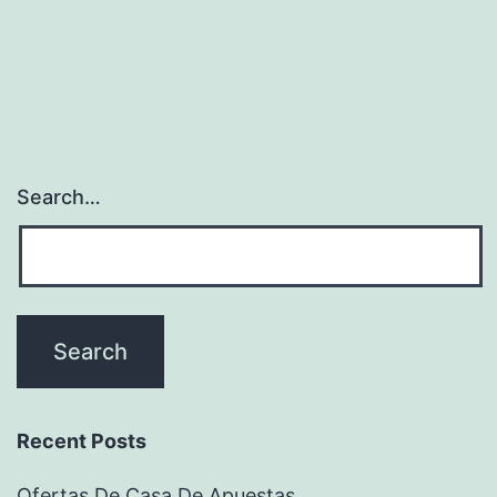
Search…
Recent Posts
Ofertas De Casa De Apuestas