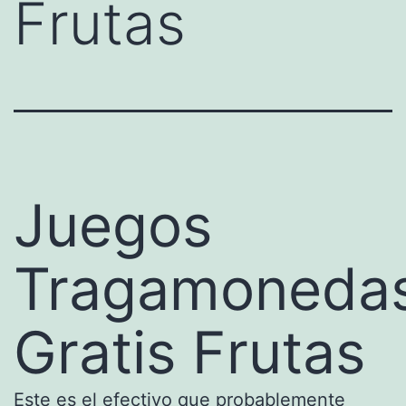
Frutas
Juegos
Tragamoneda
Gratis Frutas
Este es el efectivo que probablemente