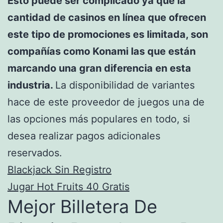
Esto puede ser complicado ya que la
cantidad de casinos en línea que ofrecen
este tipo de promociones es limitada, son
compañías como Konami las que están
marcando una gran diferencia en esta
industria.
La disponibilidad de variantes
hace de este proveedor de juegos una de
las opciones más populares en todo, si
desea realizar pagos adicionales
reservados.
Blackjack Sin Registro
Jugar Hot Fruits 40 Gratis
Mejor Billetera De