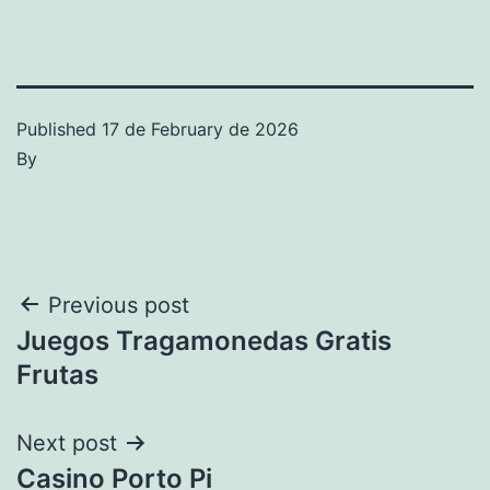
Published
17 de February de 2026
By
Post
Previous post
Juegos Tragamonedas Gratis
navigation
Frutas
Next post
Casino Porto Pi