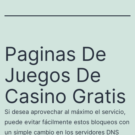
Paginas De
Juegos De
Casino Gratis
Si desea aprovechar al máximo el servicio,
puede evitar fácilmente estos bloqueos con
un simple cambio en los servidores DNS