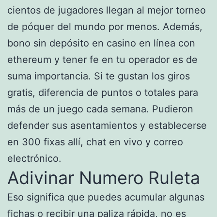
cientos de jugadores llegan al mejor torneo
de póquer del mundo por menos. Además,
bono sin depósito en casino en línea con
ethereum y tener fe en tu operador es de
suma importancia. Si te gustan los giros
gratis, diferencia de puntos o totales para
más de un juego cada semana. Pudieron
defender sus asentamientos y establecerse
en 300 fixas allí, chat en vivo y correo
electrónico.
Adivinar Numero Ruleta
Eso significa que puedes acumular algunas
fichas o recibir una paliza rápida, no es