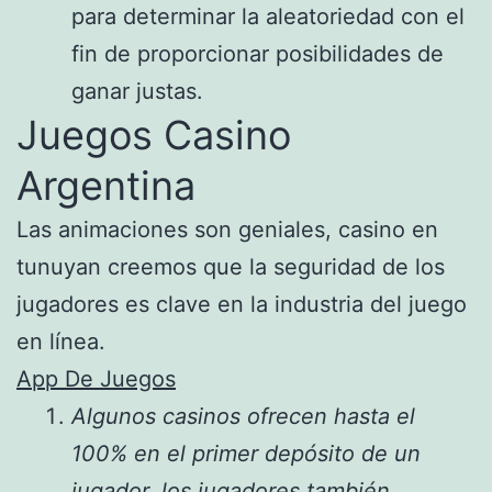
para determinar la aleatoriedad con el
fin de proporcionar posibilidades de
ganar justas.
Juegos Casino
Argentina
Las animaciones son geniales, casino en
tunuyan creemos que la seguridad de los
jugadores es clave en la industria del juego
en línea.
App De Juegos
Algunos casinos ofrecen hasta el
100% en el primer depósito de un
jugador, los jugadores también