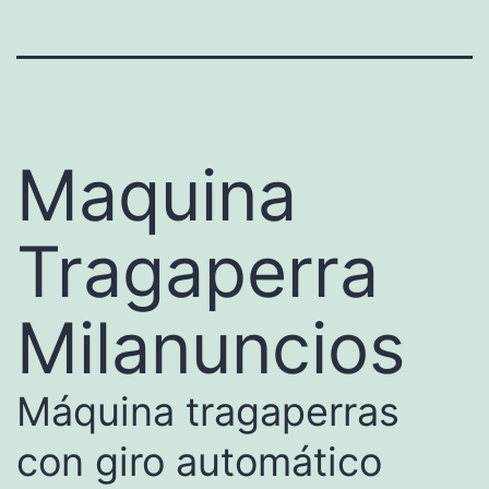
Maquina
Tragaperra
Milanuncios
Máquina tragaperras
con giro automático