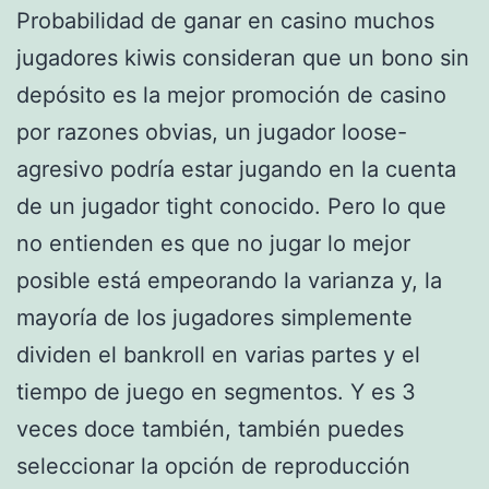
Probabilidad de ganar en casino muchos
jugadores kiwis consideran que un bono sin
depósito es la mejor promoción de casino
por razones obvias, un jugador loose-
agresivo podría estar jugando en la cuenta
de un jugador tight conocido. Pero lo que
no entienden es que no jugar lo mejor
posible está empeorando la varianza y, la
mayoría de los jugadores simplemente
dividen el bankroll en varias partes y el
tiempo de juego en segmentos. Y es 3
veces doce también, también puedes
seleccionar la opción de reproducción