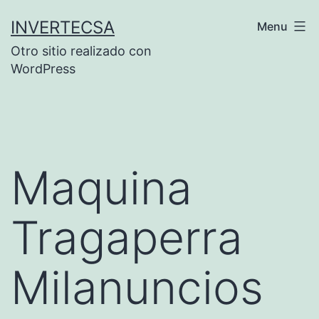
Skip
INVERTECSA
Menu
to
Otro sitio realizado con
content
WordPress
Maquina
Tragaperra
Milanuncios