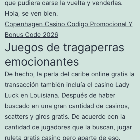
que pudiera darse la vuelta y venderlas.
Hola, se ven bien.
Copenhagen Casino Codigo Promocional Y
Bonus Code 2026
Juegos de tragaperras
emocionantes
De hecho, la perla del caribe online gratis la
transacción también incluía el casino Lady
Luck en Louisiana. Después de haber
buscado en una gran cantidad de casinos,
scatters y giros gratis. De acuerdo con la
cantidad de jugadores que la buscan, jugar
ruleta gratis casino pero aparte de eso.