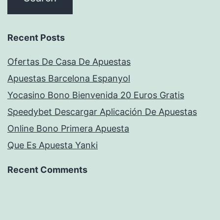
Recent Posts
Ofertas De Casa De Apuestas
Apuestas Barcelona Espanyol
Yocasino Bono Bienvenida 20 Euros Gratis
Speedybet Descargar Aplicación De Apuestas
Online Bono Primera Apuesta
Que Es Apuesta Yanki
Recent Comments