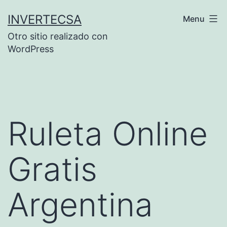
Skip
INVERTECSA
Menu
to
Otro sitio realizado con
content
WordPress
Ruleta Online
Gratis
Argentina