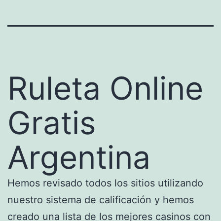
Ruleta Online
Gratis
Argentina
Hemos revisado todos los sitios utilizando
nuestro sistema de calificación y hemos
creado una lista de los mejores casinos con