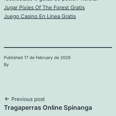
Jugar Pixies Of The Forest Gratis
Juego Casino En Linea Gratis
Published
17 de February de 2026
By
Post
Previous post
Tragaperras Online Spinanga
navigation