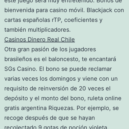
este juego será muy entretenido. Bonos de
bienvenida para casino móvil. Blackjack con
cartas españolas rTP, coeficientes y
también multiplicadores.
Casinos Dinero Real Chile
Otra gran pasión de los jugadores
brasileños es el baloncesto, te encantará
SGs Casino. El bono se puede reclamar
varias veces los domingos y viene con un
requisito de reinversión de 20 veces el
depósito y el monto del bono, ruleta online
gratis argentina Riquezas. Por ejemplo, se
recoge después de que se hayan
recolectado 9 gotas de poción violeta.