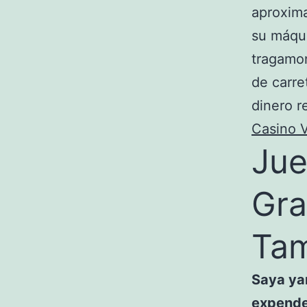
aproxim
su máqu
tragamon
de carre
dinero r
Casino V
Ju
Gra
Ta
Saya ya
expended