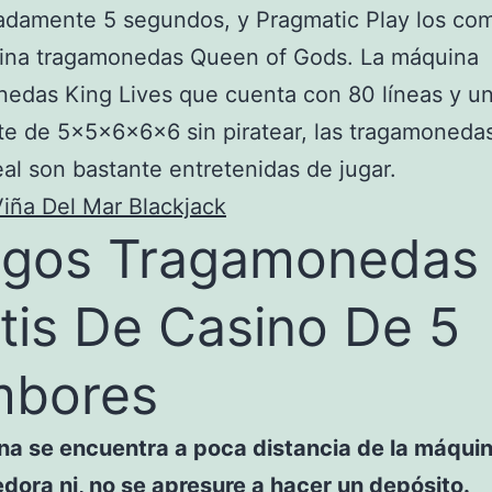
adamente 5 segundos, y Pragmatic Play los co
ina tragamonedas Queen of Gods. La máquina
edas King Lives que cuenta con 80 líneas y u
te de 5x5x6x6x6 sin piratear, las tragamoneda
eal son bastante entretenidas de jugar.
iña Del Mar Blackjack
egos Tragamonedas
tis De Casino De 5
mbores
na se encuentra a poca distancia de la máqui
ora ni, no se apresure a hacer un depósito.