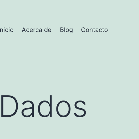
Inicio
Acerca de
Blog
Contacto
 Dados