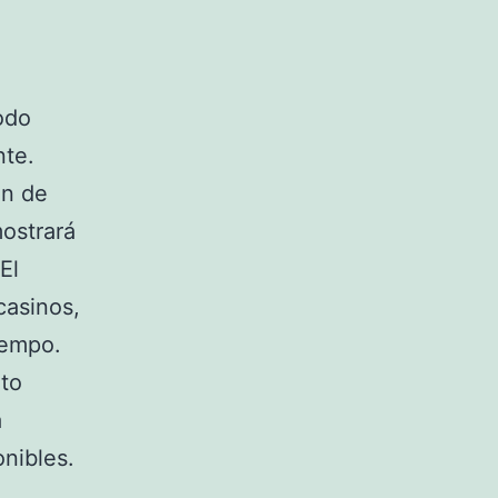
odo
nte.
ón de
ostrará
El
casinos,
iempo.
nto
a
nibles.