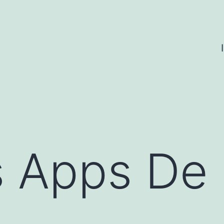
s Apps De