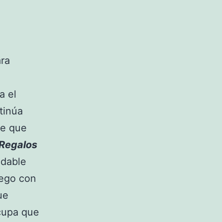
ara
a el
tinúa
de que
Regalos
dable
uego con
ue
ocupa que