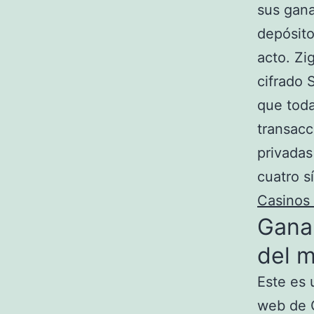
sus gana
depósito
acto. Zi
cifrado 
que toda
transacc
privadas
cuatro s
Casinos
Gana 
del 
Este es 
web de 