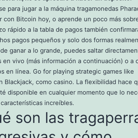
se para jugar a la máquina tragamonedas Phar
 con Bitcoin hoy, o aprende un poco más sobre
zo rápido a la tabla de pagos también confirma
hos pagos pequeños y solo dos formas realme
de ganar a lo grande, puedes saltar directament
 en vivo (más información a continuación) o a 
s en línea. Go for playing strategic games like
 Blackjack, como casino. La flexibilidad hace q
té disponible en cualquier momento que lo nece
características increíbles.
é son las tragaperr
gresivas y cómo