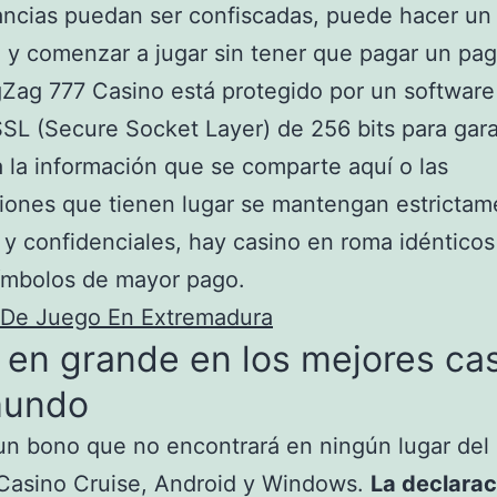
ncias puedan ser confiscadas, puede hacer un
 y comenzar a jugar sin tener que pagar un pag
gZag 777 Casino está protegido por un software
SSL (Secure Socket Layer) de 256 bits para gara
 la información que se comparte aquí o las
iones que tienen lugar se mantengan estrictam
 y confidenciales, hay casino en roma idénticos
ímbolos de mayor pago.
 De Juego En Extremadura
en grande en los mejores ca
mundo
un bono que no encontrará en ningún lugar del s
Casino Cruise, Android y Windows.
La declarac