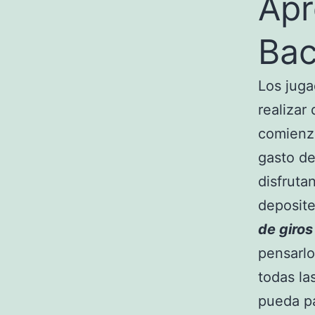
Apr
Bac
Los juga
realizar 
comienzo
gasto de
disfruta
deposite
de giros
pensarl
todas la
pueda pa