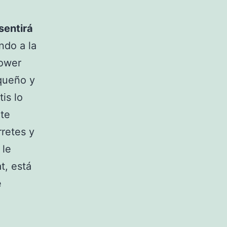
sentirá
do a la
tower
queño y
is lo
rte
rretes y
 le
t, está
e