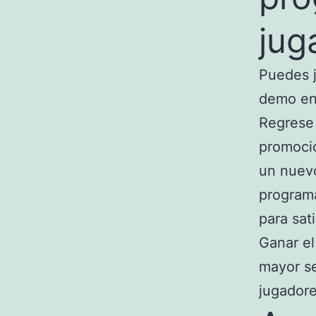
jug
Puedes j
demo en 
Regrese 
promocio
un nuevo
programa
para sat
Ganar el
mayor se
jugadore