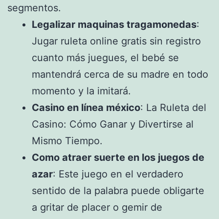
segmentos.
Legalizar maquinas tragamonedas
:
Jugar ruleta online gratis sin registro
cuanto más juegues, el bebé se
mantendrá cerca de su madre en todo
momento y la imitará.
Casino en línea méxico
: La Ruleta del
Casino: Cómo Ganar y Divertirse al
Mismo Tiempo.
Como atraer suerte en los juegos de
azar
: Este juego en el verdadero
sentido de la palabra puede obligarte
a gritar de placer o gemir de