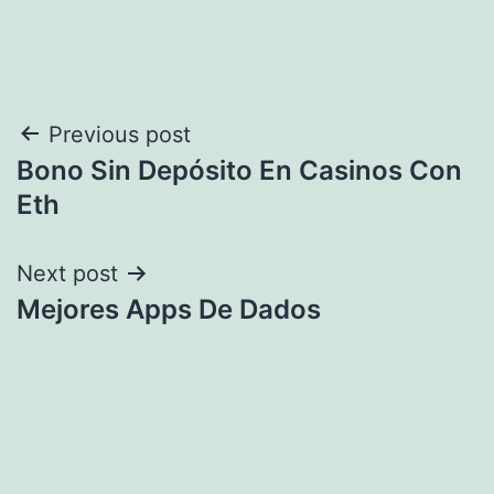
Post
Previous post
Bono Sin Depósito En Casinos Con
navigation
Eth
Next post
Mejores Apps De Dados