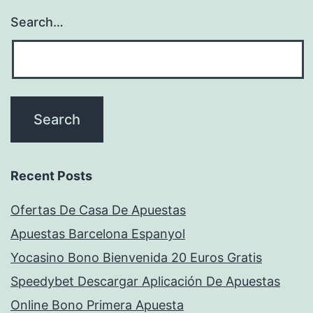
Search…
Recent Posts
Ofertas De Casa De Apuestas
Apuestas Barcelona Espanyol
Yocasino Bono Bienvenida 20 Euros Gratis
Speedybet Descargar Aplicación De Apuestas
Online Bono Primera Apuesta